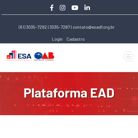
(61) 3035-7292 | 3035-7287 |
contato@esadf.org.br
Login
Cadastro