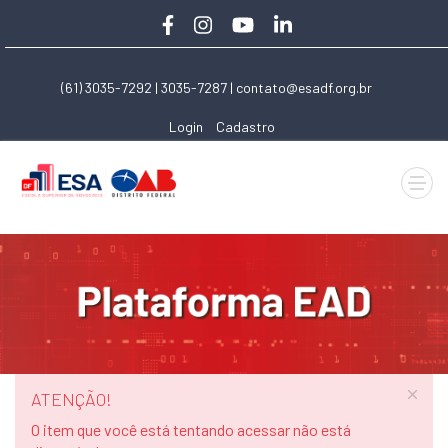
(61) 3035-7292 | 3035-7287 |
contato@esadf.org.br
Login
Cadastro
ATENÇÃO!
O item que você está tentando acessar não está